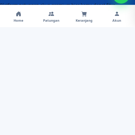
Platform patungan akun premium biar kamu dapat fitur
lengkap dengan biaya lebih hemat. Proses praktis, aman,
dan didukung admin responsif.
Home
Patungan
Keranjang
Akun
Menu
Patungan
Layanan
Alur Pemesanan
Keuntungan
Gabung Afiliasi
Bantuan
admin@premiumhub.lurredev.com