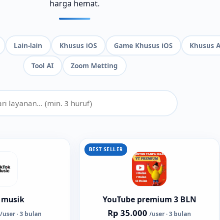
harga hemat.
Lain-lain
Khusus iOS
Game Khusus iOS
Khusus A
Tool AI
Zoom Metting
BEST SELLER
 musik
YouTube premium 3 BLN
Rp 35.000
/user · 3 bulan
/user · 3 bulan