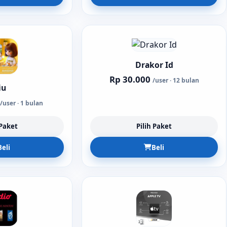
Drakor Id
Rp 30.000
/user · 12 bulan
iu
/user · 1 bulan
 Paket
Pilih Paket
Beli
Beli