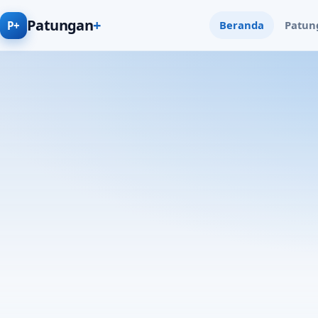
Patungan
+
Beranda
Patun
P+