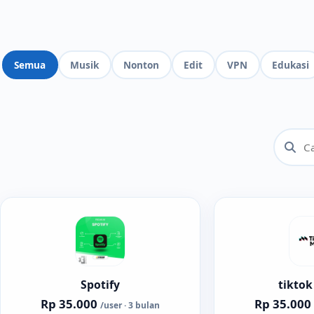
Semua
Musik
Nonton
Edit
VPN
Edukasi
Spotify
tiktok
Rp 35.000
Rp 35.000
/user · 3 bulan