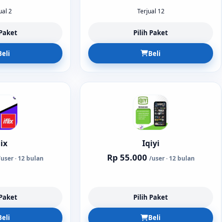
ual 2
Terjual 12
 Paket
Pilih Paket
Beli
Beli
lix
Iqiyi
Rp 55.000
/user · 12 bulan
/user · 12 bulan
 Paket
Pilih Paket
Beli
Beli