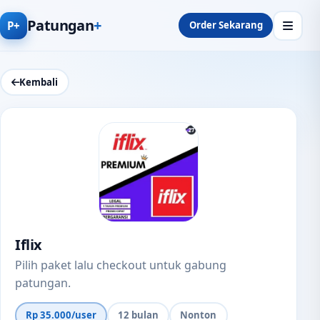
Patungan
+
P+
Order Sekarang
Kembali
Iflix
Pilih paket lalu checkout untuk gabung
patungan.
Rp 35.000/user
12 bulan
Nonton